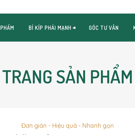
 PHẨM
BÍ KÍP PHÁI MẠNH
GÓC TƯ VẤN
TRANG SẢN PHẨM
ầu, mụn viêm sưng
Sữa Rửa Mặt
hờn, mụn đầu đen
Toner – Nước Hoa Hồng
n sùi, Lỗ chân lông to
Serum Chấm Mụn
ạm, không đều màu
hô, căng kích
óng nhờn
Đơn giản - Hiệu quả - Nhanh gọn