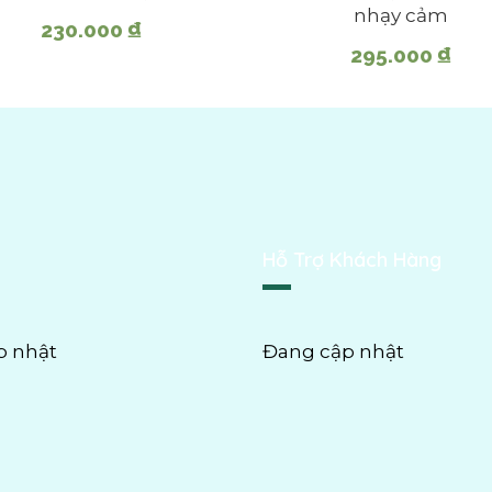
nhạy cảm
230.000
₫
295.000
₫
Hỗ Trợ Khách Hàng
p nhật
Đang cập nhật