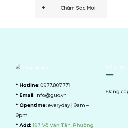
Chăm Sóc Môi
Về GUO
* Hotline
: 0977.807.771
Đang cậ
* Email
: Info@guo.vn
* Opentime:
everyday | 9am –
9pm
* Add:
197 Võ Văn Tần, Phường