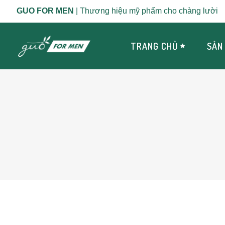
GUO FOR MEN
| Thương hiệu mỹ phẩm cho chàng lười
TRANG CHỦ
SẢN
Da d
Da n
Da sầ
Da s
Da k
Da b