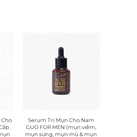
 Cho
Serum Trị Mụn Cho Nam
THÊM VÀO GIỎ
Cấp
GUO FOR MEN (mụn viêm,
 mụn
mụn sưng, mụn mủ & mụn