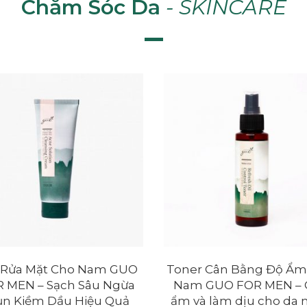
Chăm Sóc Da
-
SKINCARE
 Rửa Mặt Cho Nam GUO
Toner Cân Bằng Độ Ẩm
THÊM VÀO GIỎ
THÊM VÀO GIỎ
 MEN – Sạch Sâu Ngừa
Nam GUO FOR MEN – 
n Kiềm Dầu Hiệu Quả
ẩm và làm dịu cho da